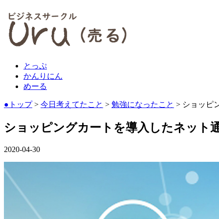
とっぷ
かんりにん
めーる
●トップ
>
今日考えてたこと
>
勉強になったこと
> ショッ
ショッピングカートを導入したネット
2020-04-30