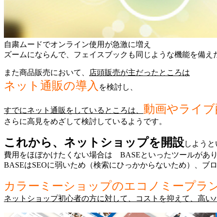
自粛ムードでオンライン使用が急激に増え
ズームにならんで、フェイスブックも同じような機能を備え
また商品販売において、
店頭販売が主だったところは
ネット通販の導入
を検討し、
動画やライブ
すでにネット通販をしているところは、
さらに高見をめざして検討しているようです。
これから、ネットショップを開設
しようと
費用をほぼかけたくない場合は BASEといったツールがあ
BASEはSEOに弱いため（検索にひっかからないため）、
カラーミーショップのエコノミープラ
ネットショップ初心者の方に対して、コストを抑えて、高い